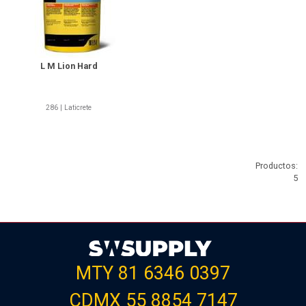
L M Lion Hard
286 | Laticrete
Productos:
5
MTY 81 6346 0397
CDMX 55 8854 7147