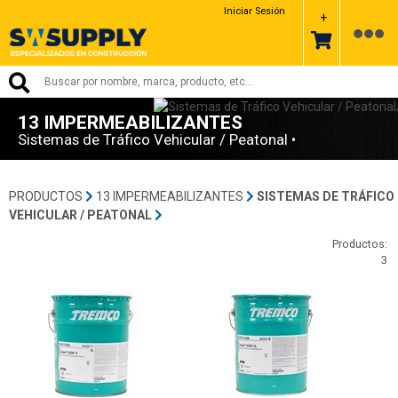
Iniciar Sesión
+
13 IMPERMEABILIZANTES
Sistemas de Tráfico Vehicular / Peatonal •
PRODUCTOS
13 IMPERMEABILIZANTES
SISTEMAS DE TRÁFICO
VEHICULAR / PEATONAL
Productos:
3
450712R229-Tremco
850712LV229-Tremco