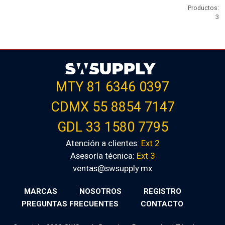
Productos:
3
MTY 81 6346 0397
CDMX 55 8854 7147
GDL 33 1580 7795
Atención a clientes:
Ext 2
Asesoría técnica:
Ext 3
ventas@swsupply.mx
MARCAS
NOSOTROS
REGISTRO
PREGUNTAS FRECUENTES
CONTACTO