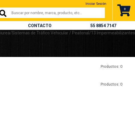
nterrey,campeche y todo méxico
Iniciar Sesión
.
+
CONTACTO
55 8854 7147
Productos: 0
Productos: 0