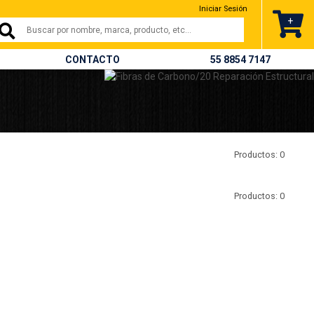
nterrey,campeche y todo méxico
Iniciar Sesión
.
+
CONTACTO
55 8854 7147
Productos: 0
Productos: 0