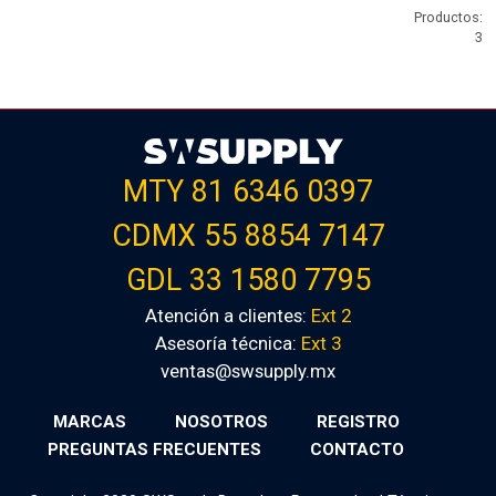
Productos:
3
MTY 81 6346 0397
CDMX 55 8854 7147
GDL 33 1580 7795
Atención a clientes:
Ext 2
Asesoría técnica:
Ext 3
ventas@swsupply.mx
MARCAS
NOSOTROS
REGISTRO
PREGUNTAS FRECUENTES
CONTACTO