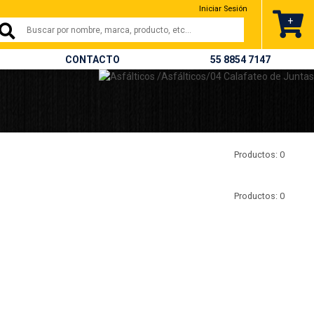
nterrey,campeche y todo méxico
Iniciar Sesión
.
+
CONTACTO
55 8854 7147
Productos: 0
Productos: 0