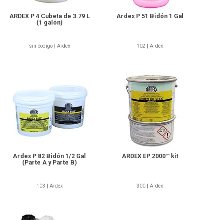
ARDEX P 4 Cubeta de 3.79 L
Ardex P 51 Bidón 1 Gal
(1 galón)
sin codigo | Ardex
102 | Ardex
103-Ardex
300-Ardex
Ardex P 82 Bidón 1/2 Gal
ARDEX EP 2000™ kit
(Parte A y Parte B)
103 | Ardex
300 | Ardex
09-Surface