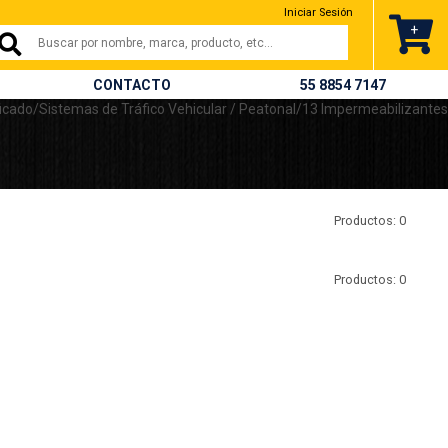
nterrey,campeche y todo méxico
Iniciar Sesión
.
+
CONTACTO
55 8854 7147
Productos: 0
Productos: 0