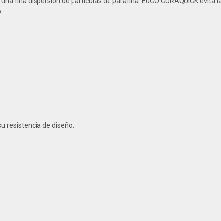
a fina dispersión de partículas de parafina. EUCO CURAQUICK evita la
.
u resistencia de diseño.