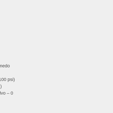
úmedo
100 psi)
)
vo – 0