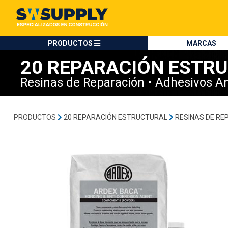
SW SUPPLY:
Ardex Baca Kit 12.7 Kgs-ARDEX/Adhesivos Anticorrosivos/Resinas de Reparación/20 Reparación Estructural
Tienda en méxico, para venta en línea
ARDEX
PRODUCTOS
MARCAS
20 REPARACIÓN ESTR
Resinas de Reparación • Adhesivos An
PRODUCTOS
20 REPARACIÓN ESTRUCTURAL
RESINAS DE RE