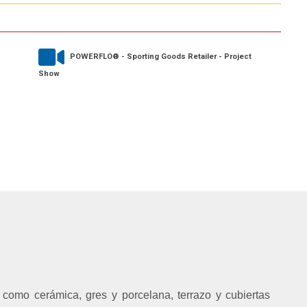
POWERFLO® - Sporting Goods Retailer - Project
Show
s como cerámica, gres y porcelana, terrazo y cubiertas