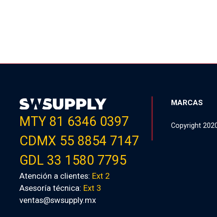
MARCAS
MTY 81 6346 0397
Copyright 202
CDMX 55 8854 7147
GDL 33 1580 7795
Atención a clientes:
Ext 2
Asesoría técnica:
Ext 3
ventas@swsupply.mx