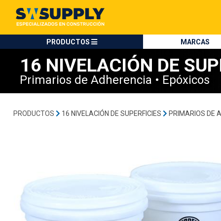
SW SUPPLY:
Ardex P 82 Bidón 1/2 Gal (Parte A y Parte B)-ARDEX/Epóxicos/Primarios de Adherencia /16 Nivelación de Superficies
Tienda en méxico, para venta en línea
ARDEX
PRODUCTOS
MARCAS
16 NIVELACIÓN DE SUP
Primarios de Adherencia • Epóxicos
PRODUCTOS
16 NIVELACIÓN DE SUPERFICIES
PRIMARIOS DE 