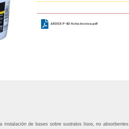
ARDEX-P-82-ficha.tecnica.pdf
la instalación de bases sobre sustratos lisos, no absorbente