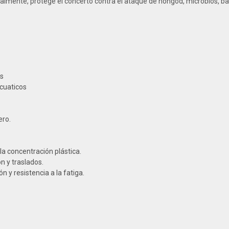
lmente, protege el concerto contra el ataque de hongod, microbios, bac
s
acuaticos
ero.
a concentración plástica.
n y traslados.
n y resistencia a la fatiga.