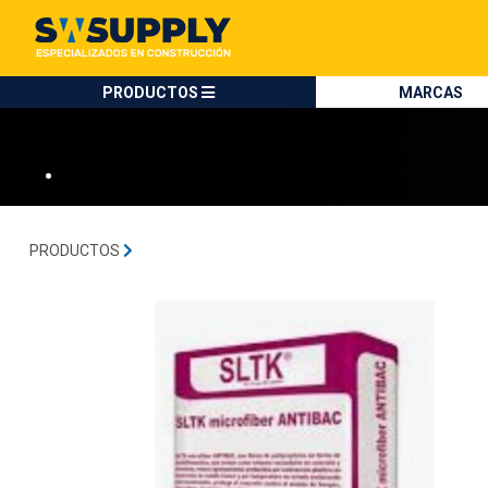
SW SUPPLY:
Tienda en méxico, para venta en línea
SLTK
PRODUCTOS
MARCAS
•
PRODUCTOS