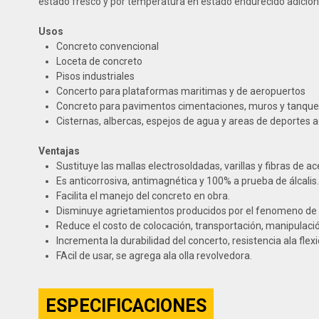
estado fresco y por temperatura en estado endurecido adiciona
Usos
Concreto convencional
Loceta de concreto
Pisos industriales
Concerto para plataformas maritimas y de aeropuertos
Concreto para pavimentos cimentaciones, muros y tanque
Cisternas, albercas, espejos de agua y areas de deportes 
Ventajas
Sustituye las mallas electrosoldadas, varillas y fibras de ac
Es anticorrosiva, antimagnética y 100% a prueba de álcalis.
Facilita el manejo del concreto en obra.
Disminuye agrietamientos producidos por el fenomeno de l
Reduce el costo de colocación, transportación, manipulació
Incrementa la durabilidad del concerto, resistencia ala flexió
FAcil de usar, se agrega ala olla revolvedora.
ESPECIFICACIONES