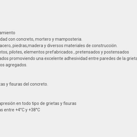
namiento
avedad con concreto, mortero y mamposteria.
acero, piedras,madera y diversos materiales de construcción.
entos, pilotes, elementos prefabricados , pretensados y postensados
tados promoviendo una excelente adhesividad entre paredes de la grieta
os agregados.
as y fisuras del concreto.
resión en todo tipo de grietas y fisuras
as entre +4°C y +38°C