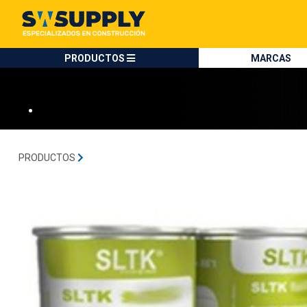
SW SUPPLY:
Tienda en méxico, para venta en línea
SLTK
PRODUCTOS
MARCAS
•
PRODUCTOS