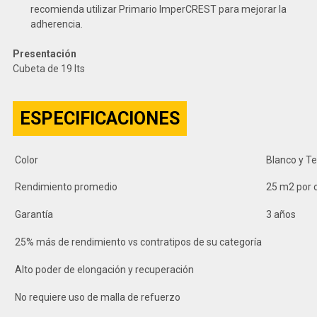
recomienda utilizar Primario ImperCREST para mejorar la
adherencia.
Presentación
Cubeta de 19 lts
ESPECIFICACIONES
Color
Blanco y T
Rendimiento promedio
25 m2 por c
Garantía
3 años
25% más de rendimiento vs contratipos de su categoría
Alto poder de elongación y recuperación
No requiere uso de malla de refuerzo