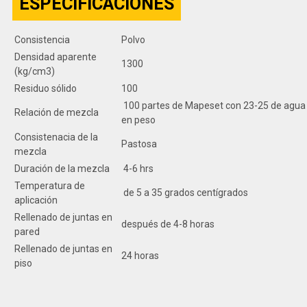
ESPECIFICACIONES
Consistencia
Polvo
Densidad aparente
1300
(kg/cm3)
Residuo sólido
100
100 partes de Mapeset con 23-25 de agua
Relación de mezcla
en peso
Consistenacia de la
Pastosa
mezcla
Duración de la mezcla
4-6 hrs
Temperatura de
de 5 a 35 grados centígrados
aplicación
Rellenado de juntas en
después de 4-8 horas
pared
Rellenado de juntas en
24 horas
piso