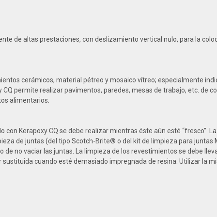
te de altas prestaciones, con deslizamiento vertical nulo, para la coloc
mientos cerámicos, material pétreo y mosaico vítreo; especialmente indi
xy CQ permite realizar pavimentos, paredes, mesas de trabajo, etc. de 
tos alimentarios.
do con Kerapoxy CQ se debe realizar mientras éste aún esté “fresco”. La
ieza de juntas (del tipo Scotch-Brite® o del kit de limpieza para juntas
o de no vaciar las juntas. La limpieza de los revestimientos se debe ll
 sustituida cuando esté demasiado impregnada de resina. Utilizar la mis