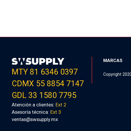
MARCAS
MTY 81 6346 0397
Copyright 202
CDMX 55 8854 7147
GDL 33 1580 7795
Atención a clientes:
Ext 2
Asesoría técnica:
Ext 3
ventas@swsupply.mx