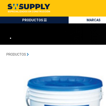
SW SUPPLY:
Tienda en méxico, para venta en línea
MAPEI
PRODUCTOS
MARCAS
•
PRODUCTOS