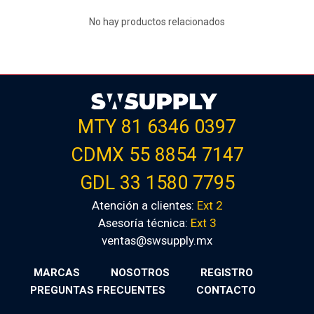
No hay productos relacionados
MTY 81 6346 0397
CDMX 55 8854 7147
GDL 33 1580 7795
Atención a clientes:
Ext 2
Asesoría técnica:
Ext 3
ventas@swsupply.mx
MARCAS
NOSOTROS
REGISTRO
PREGUNTAS FRECUENTES
CONTACTO