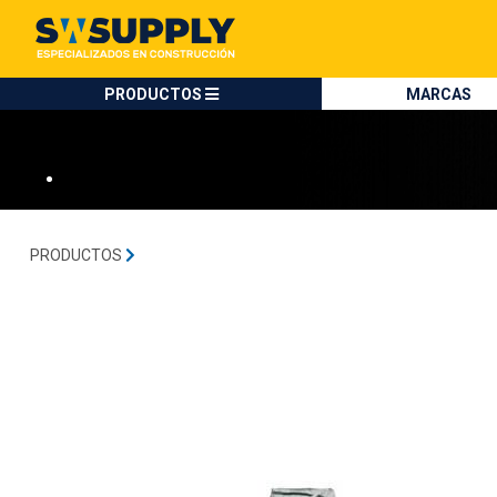
SW SUPPLY:
Tienda en méxico, para venta en línea
VANDEX
PRODUCTOS
MARCAS
•
PRODUCTOS