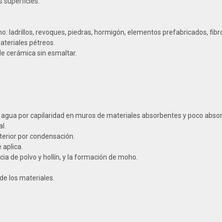
s superficies.
: ladrillos, revoques, piedras, hormigón, elementos prefabricados, fib
ateriales pétreos.
e cerámica sin esmaltar.
de agua por capilaridad en muros de materiales absorbentes y poco abso
l.
terior por condensación.
 aplica.
ia de polvo y hollín, y la formación de moho.
de los materiales.