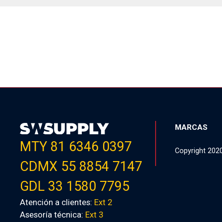
MARCAS
MTY 81 6346 0397
Copyright 202
CDMX 55 8854 7147
GDL 33 1580 7795
Atención a clientes:
Ext 2
Asesoría técnica:
Ext 3