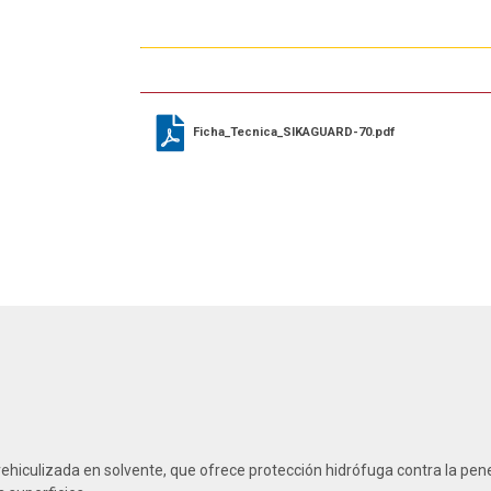
Ficha_Tecnica_SIKAGUARD-70.pdf
vehiculizada en solvente, que ofrece protección hidrófuga contra la pen