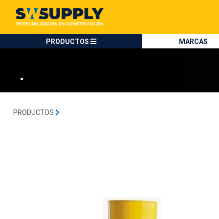
SW SUPPLY:
Tienda en méxico, para venta en línea
SIKA
PRODUCTOS
MARCAS
•
PRODUCTOS