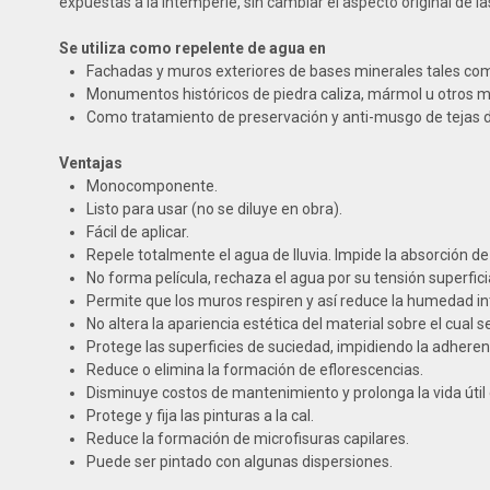
expuestas a la intemperie, sin cambiar el aspecto original de la
Se utiliza como repelente de agua en
Fachadas y muros exteriores de bases minerales tales como
Monumentos históricos de piedra caliza, mármol u otros m
Como tratamiento de preservación y anti-musgo de tejas d
Ventajas
Monocomponente.
Listo para usar (no se diluye en obra).
Fácil de aplicar.
Repele totalmente el agua de lluvia. Impide la absorción 
No forma película, rechaza el agua por su tensión superficia
Permite que los muros respiren y así reduce la humedad in
No altera la apariencia estética del material sobre el cual se
Protege las superficies de suciedad, impidiendo la adherenc
Reduce o elimina la formación de eflorescencias.
Disminuye costos de mantenimiento y prolonga la vida útil 
Protege y fija las pinturas a la cal.
Reduce la formación de microfisuras capilares.
Puede ser pintado con algunas dispersiones.