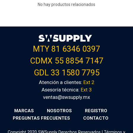
No hay productos relacionados
MTY 81 6346 0397
CDMX 55 8854 7147
GDL 33 1580 7795
Atención a clientes:
Ext 2
Asesoría técnica:
Ext 3
ventas@swsupply.mx
MARCAS
NOSOTROS
REGISTRO
PREGUNTAS FRECUENTES
CONTACTO
Copyright 2020 SWSupply Derechos Reservados |
Términos y