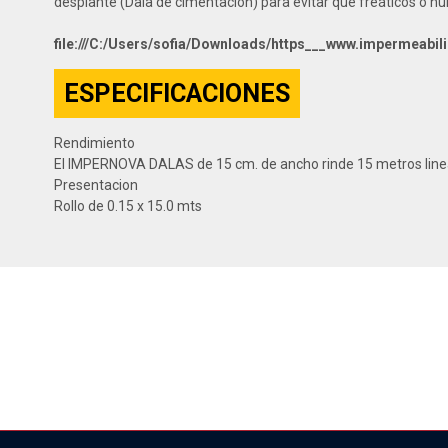
desplante (Dala de cimentación) para evitar que freáticos o h
file:///C:/Users/sofia/Downloads/https___www.impermeab
ESPECIFICACIONES
Rendimiento
El IMPERNOVA DALAS de 15 cm. de ancho rinde 15 metros line
Presentacion
Rollo de 0.15 x 15.0 mts