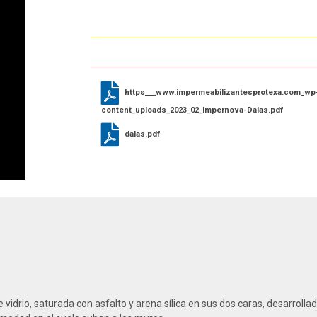
https___www.impermeabilizantesprotexa.com_wp
content_uploads_2023_02_Impernova-Dalas.pdf
dalas.pdf
idrio, saturada con asfalto y arena sílica en sus dos caras, desarroll