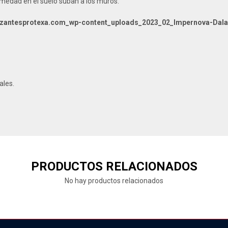
umedad en el suelo suban a los muros.
ilizantesprotexa.com_wp-content_uploads_2023_02_Impernova-Dala
ales.
PRODUCTOS RELACIONADOS
No hay productos relacionados