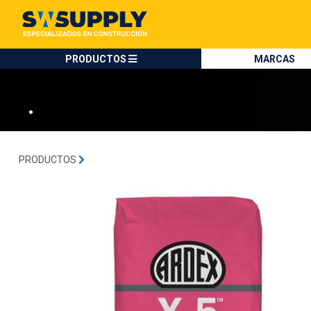
SW SUPPLY:
Tienda en méxico, para venta en línea
ARDEX
PRODUCTOS
MARCAS
•
PRODUCTOS