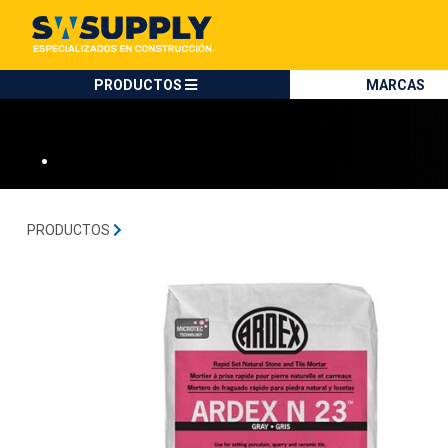
SW SUPPLY:
Tienda en méxico, para venta en línea
ARDEX
PRODUCTOS
MARCAS
•
PRODUCTOS