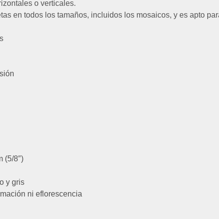
zontales o verticales.
as en todos los tamaños, incluidos los mosaicos, y es apto par
s
esión
 (5/8″)
o y gris
mación ni eflorescencia