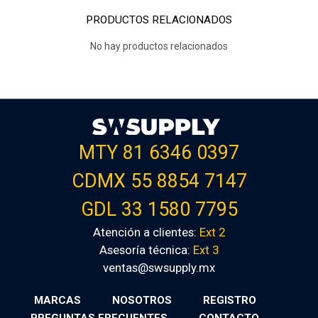
PRODUCTOS RELACIONADOS
No hay productos relacionados
MTY 81 6346 0397
CDMX 55 8854 7147
GDL 33 1580 7795
Atención a clientes:
Ext 2
Asesoría técnica:
Ext 3
ventas@swsupply.mx
MARCAS
NOSOTROS
REGISTRO
PREGUNTAS FRECUENTES
CONTACTO